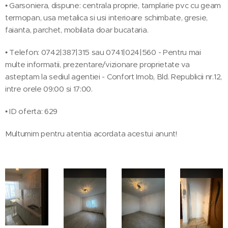
• Garsoniera, dispune: centrala proprie, tamplarie pvc cu geam
termopan, usa metalica si usi interioare schimbate, gresie,
faianta, parchet, mobilata doar bucataria.
• Telefon: 0742|387|315 sau 0741|024|560 - Pentru mai
multe informatii, prezentare/vizionare proprietate va
asteptam la sediul agentiei - Confort Imob, Bld. Republicii nr.12,
intre orele 09:00 si 17:00.
• ID oferta: 629
Multumim pentru atentia acordata acestui anunt!