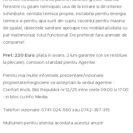
ferestre cu geam termopan, usa de la intrare si din interior
schimbate, centala termica proprie, instalatia pentru energia
termica si pentru apa sunt din cupru, racordul pentru masina
de spalat, obiectele sanitare aproape noi, mobilata/utilata cu
pat matrimonial, totul functional. De preferat fara animale de
companie!
Pret: 220 Euro
, plata in avans, 2 luni garantie (ce se restituie
la plecare), comision standad pentru Agentie.
Pentru mai multe informatii, prezentare/vizionare
proprietate/negociere va asteptam la sediul agentiei -
Confort Imob, Bld. Republicii nr.12,/25 intre orele 09:00 si 17:00
- in bloc cu Info Media.
Telefon vizionare: 0741-024-560 sau 0742-387-315
Multumim pentru atentia acordata acestui anunt!