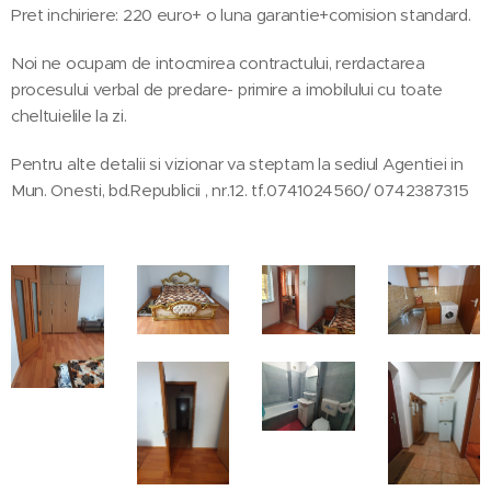
Pret inchiriere: 220 euro+ o luna garantie+comision standard.
Noi ne ocupam de intocmirea contractului, rerdactarea
procesului verbal de predare- primire a imobilului cu toate
cheltuielile la zi.
Pentru alte detalii si vizionar va steptam la sediul Agentiei in
Mun. Onesti, bd.Republicii , nr.12. tf.0741024560/ 0742387315