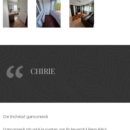
CHIRIE
De închiriat garsonieră
Garsonieră situată la parter, pe Bulevardul Republicii.